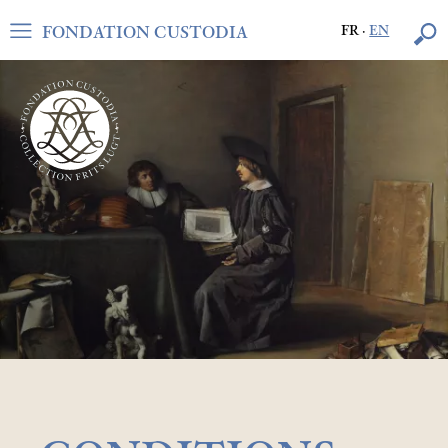
FONDATION CUSTODIA
FR
·
EN