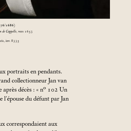
676/1686)
n de Cappelle
, vers 1653
ris, inv. 8335
ux portraits en pendants.
rand collectionneur Jan van
après décès : «
n° 102 Un
e l’épouse du défunt par Jan
eaux correspondaient aux