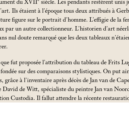
ocument du XVII
siècle. Les pendants restèrent unis 
l’art. Ils étaient à l’époque tous deux attribués à G
ure figure sur le portrait d’homme. L’effigie de la f
ux par un autre collectionneur. L’historien d’art néerl
ans nul doute remarqué que les deux tableaux n’étai
rer.
que fut proposée l’attribution du tableau de Frits L
dée sur des comparaisons stylistiques. On put ainsi
s, grâce à l’inventaire après décès de Jan van de Cape
e David de Witt, spécialiste du peintre Jan van Noord
tion Custodia. Il fallut attendre la récente restaurat
ints défigurant la toile, pour que la main de l’artiste
s deux toiles.