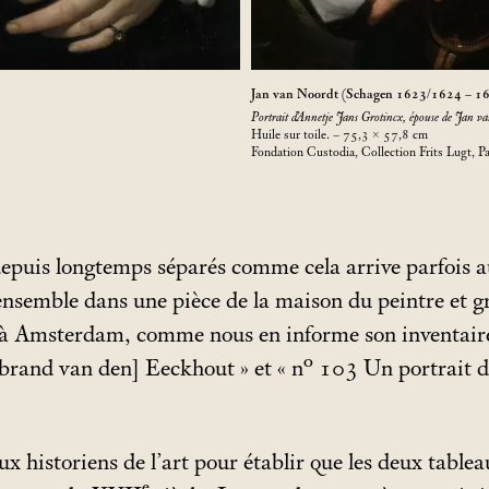
Jan van Noordt (Schagen 1623/1624 – 1
Portrait d’Annetje Jans Grotincx, épouse de Jan va
Huile sur toile. – 75,3 × 57,8
cm
Fondation Custodia, Collection Frits Lugt, Pa
epuis longtemps séparés comme cela arrive parfois a
ensemble dans une pièce de la maison du peintre et g
 Amsterdam, comme nous en informe son inventaire 
rbrand van den] Eeckhout
» et «
n° 103 Un portrait d
aux historiens de l’art pour établir que les deux tabl
e