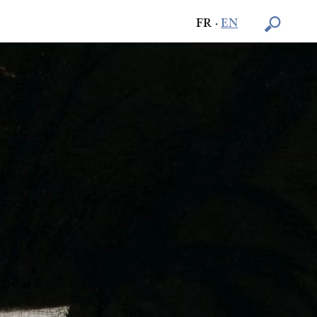
FR
·
EN