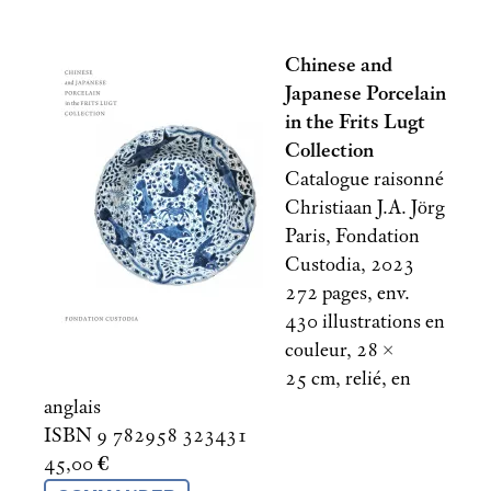
Chinese and
Japanese Porcelain
in the Frits Lugt
Collection
Catalogue raisonné
Christiaan J.A. Jörg
Paris, Fondation
Custodia, 2023
272 pages, env.
430 illustrations en
couleur, 28 ×
25
cm, relié, en
anglais
ISBN 9 782958 323431
45,00
€