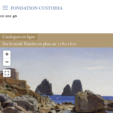
Warning
: Undefined array key "var_mode" in
FONDATION CUSTODIA
/home/clients/06cf3fb6db0bf3383064f508e4e3b220/sites/fond
on line
46
Catalogues en ligne
Sur le motif. Peindre en plein air 1780-1870
+
−