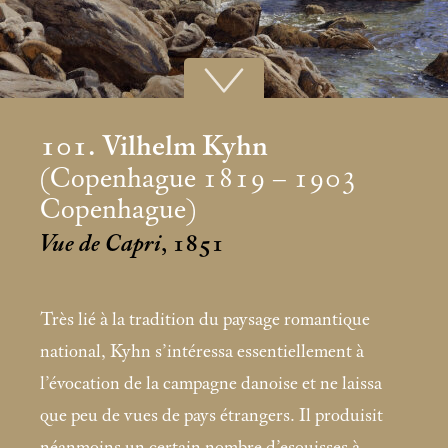
101. Vilhelm Kyhn
(Copenhague 1819 – 1903
Copenhague)
Vue de Capri
, 1851
Très lié à la tradition du paysage romantique
national, Kyhn s’intéressa essentiellement à
l’évocation de la campagne danoise et ne laissa
que peu de vues de pays étrangers. Il produisit
néanmoins un certain nombre d’esquisses à