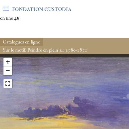
Warning
: Undefined array key "var_mode" in
FONDATION CUSTODIA
/home/clients/06cf3fb6db0bf3383064f508e4e3b220/sites/fond
on line
46
Catalogues en ligne
Sur le motif. Peindre en plein air 1780-1870
+
−