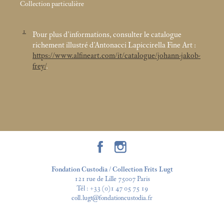
Collection particulière
1
Pour plus d’informations, consulter le catalogue
richement illustré d’Antonacci Lapiccirella Fine Art :
https://www.alfineart.com/it/catalogue/johann-jakob-
frey/
.
Fondation Custodia / Collection Frits Lugt
121 rue de Lille 75007 Paris
Tél :
+33 (0)1 47 05 75 19
coll.lugt@fondationcustodia.fr