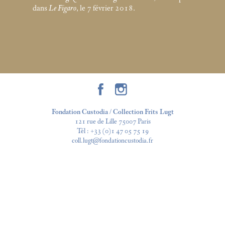
dans
Le Figaro
, le 7 février 2018.
Fondation Custodia / Collection Frits Lugt
121 rue de Lille 75007 Paris
Tél :
+33 (0)1 47 05 75 19
coll.lugt@fondationcustodia.fr