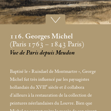
116. Georges Michel
(Paris 1763 – 1843 Paris)
Vue de Paris depuis Meudon
Baptisé le «
Ruisdael de Montmartre
», George
Michel fut très influencé par les paysagistes
e
hollandais du XVII
siècle et il collabora
d’ailleurs à la restauration de la collection de
peintures néerlandaises du Louvre. Bien que