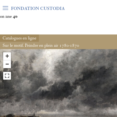
Warning
: Undefined array key "var_mode" in
FONDATION CUSTODIA
/home/clients/06cf3fb6db0bf3383064f508e4e3b220/sites/fond
on line
46
Catalogues en ligne
Sur le motif. Peindre en plein air 1780-1870
+
−