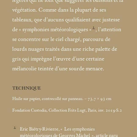
légères qui ne font que suggérer les buissons et la
végétation. Comme dans la plupart de ses
tableaux, que d’aucuns qualifiaient avec justesse
1
de «
symphonies météorologiques
»
, l’attention
se concentre sur le ciel chargé, parcouru de
lourds nuages traités dans une riche palette de
gris qui imprègne l’œuvre d’une certaine
mélancolie teintée d’une sourde menace.
TECHNIQUE
Huile sur papier, contrecollé sur panneau. – 73,7 × 93
cm
Fondation Custodia, Collection Frits Lugt, Paris, inv. 2019-S.2
1
Eric Biétry-Rivierre, «
Les symphonies
météorologiques de Georges Michel
», article paru