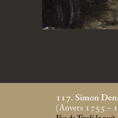
117. Simon Den
(Anvers 1755 – 