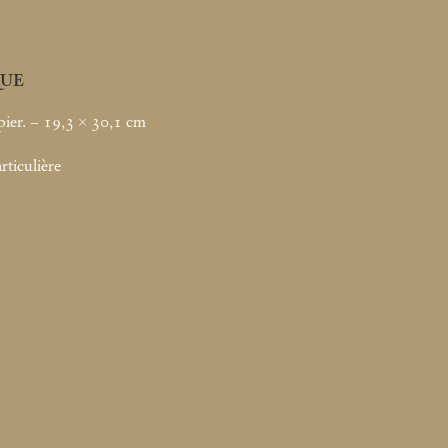
UE
pier. – 19,3 × 30,1
cm
rticulière