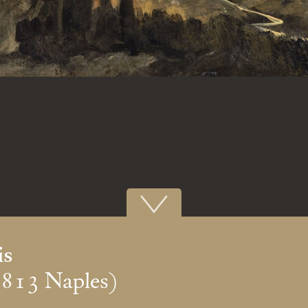
is
1813 Naples)