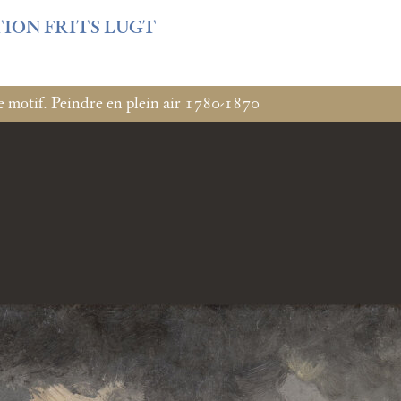
f3fb6db0bf3383064f508e4e3b220/sites/fondationcustodia.fr/
TION FRITS LUGT
e motif. Peindre en plein air 1780-1870