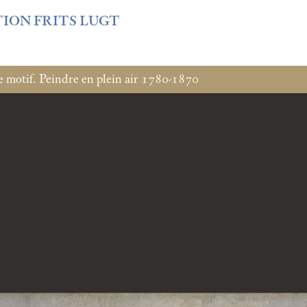
f3fb6db0bf3383064f508e4e3b220/sites/fondationcustodia.fr/
TION FRITS LUGT
e motif. Peindre en plein air 1780-1870