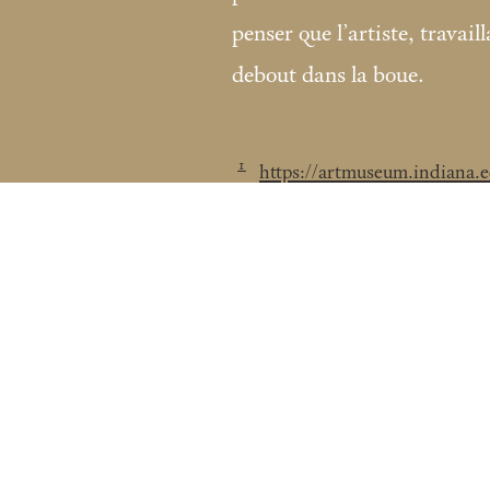
penser que l’artiste, travaill
debout dans la boue.
1
https://artmuseum.indiana.
Fondation Custodia / Collection Frit
121 rue de Lille 75007 Paris
Tél :
+33 (0)1 47 05 75 19
coll.lugt@fondationcustodia.fr