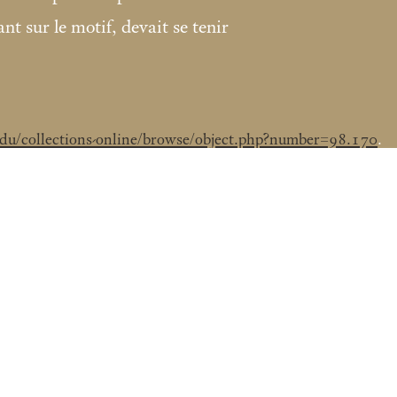
ant sur le motif, devait se tenir
edu/collections-online/browse/object.php?number=98.170
.
s Lugt