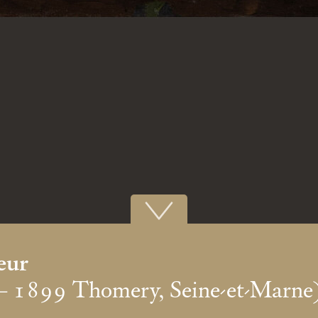
eur
– 1899 Thomery, Seine-et-Marne