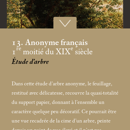
13. Anonyme français
re
e
1
moitié du XIX
siècle
Étude d’arbre
Dans cette étude d’arbre anonyme, le feuillage,
restitué avec délicatesse, recouvre la quasi-totalité
du support papier, donnant à l’ensemble un
caractère quelque peu décoratif. Ce pourrait être
une vue recadrée de la cime d’un arbre, peinte