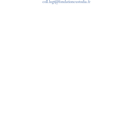
coll.lugt@fondationcustodia.fr