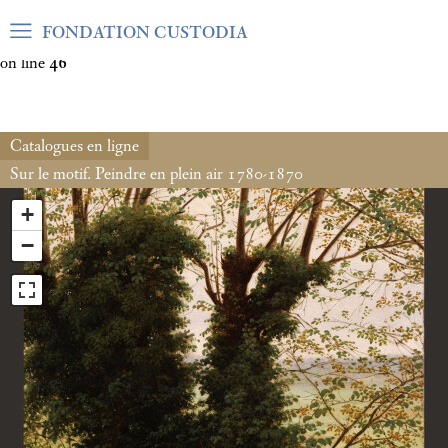
Warning
: Undefined array key "var_mode" in
FONDATION CUSTODIA
/home/clients/06cf3fb6db0bf3383064f508e4e3b220/sites/fond
on line
46
Catalogues en ligne
Sur le motif. Peindre en plein air 1780-1870
+
−