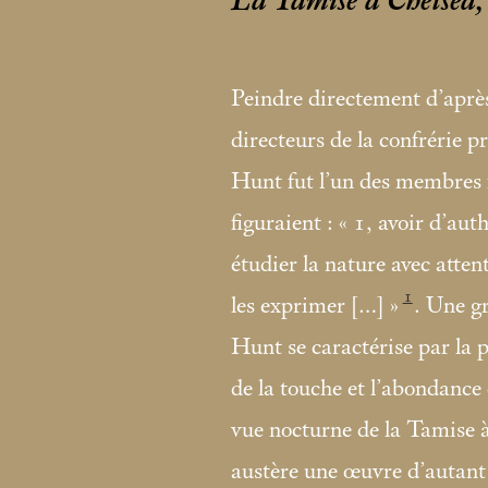
La Tamise à Chelsea, 
Peindre directement d’après
directeurs de la confrérie
Hunt fut l’un des membres f
figuraient : «
1, avoir d’aut
étudier la nature avec atte
1
les exprimer […]
»
. Une g
Hunt se caractérise par la p
de la touche et l’abondance d
vue nocturne de la Tamise à l
austère une œuvre d’autant 