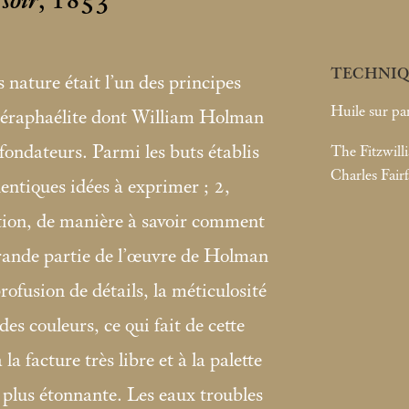
soir
, 1853
TECHNIQ
 nature était l’un des principes
Huile sur pa
 préraphaélite dont William Holman
ondateurs. Parmi les buts établis
The Fitzwil
Charles Fair
hentiques idées à exprimer
; 2,
ntion, de manière à savoir comment
rande partie de l’œuvre de Holman
rofusion de détails, la méticulosité
es couleurs, ce qui fait de cette
a facture très libre et à la palette
plus étonnante. Les eaux troubles