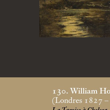
130. William H
(Londres 1827 –