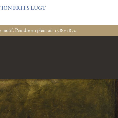
f3fb6db0bf3383064f508e4e3b220/sites/fondationcustodia.fr/
TION FRITS LUGT
e motif. Peindre en plein air 1780-1870