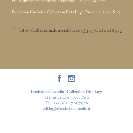
Huile sur papier, contrecollé sur toile. – 22,1 × 29,6
cm
Fondation Custodia, Collection Frits Lugt, Paris, inv. 2011-S.15
1
https://collections.louvre.fr/ark:/53355/cl020028575
.
Fondation Custodia / Collection Frits Lugt
121 rue de Lille 75007 Paris
Tél :
+33 (0)1 47 05 75 19
coll.lugt@fondationcustodia.fr