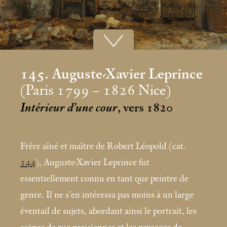
145. Auguste-Xavier Leprince
(Paris 1799 – 1826 Nice)
Intérieur d’une cour
, vers 1820
Frère aîné et maître de Robert Léopold (cat.
144
), Auguste-Xavier Leprince fut
essentiellement connu en tant que peintre de
genre. Il ne s’en intéressa pas moins à un large
éventail de sujets, abordant ainsi le portrait, les