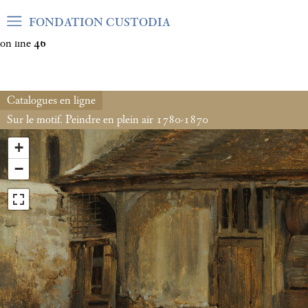
Warning
: Undefined array key "var_mode" in
FONDATION CUSTODIA
/home/clients/06cf3fb6db0bf3383064f508e4e3b220/sites/fond
on line
46
Catalogues en ligne
Sur le motif. Peindre en plein air 1780-1870
+
−