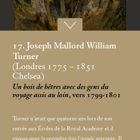
17. Joseph Mallord William
Turner
(Londres 1775 – 1851
Chelsea)
Un bois de hêtres avec des gens du
voyage assis au loin
, vers 1799-1801
Turner n’avait que quatorze ans lors de son
entrée aux Écoles de la Royal Academy et il
exposa pour la première fois l’année suivante. Il