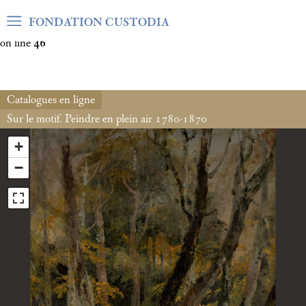
Warning
: Undefined array key "var_mode" in
FONDATION CUSTODIA
/home/clients/06cf3fb6db0bf3383064f508e4e3b220/sites/fond
on line
46
Catalogues en ligne
Sur le motif. Peindre en plein air 1780-1870
+
−