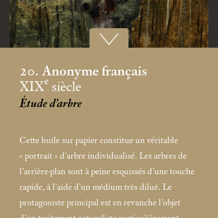
20. Anonyme français
e
XIX
siècle
Étude d’arbre
Cette huile sur papier constitue un véritable
«
portrait
» d’arbre individualisé. Les arbres de
l’arrière-plan sont à peine esquissés d’une touche
rapide, à l’aide d’un médium très dilué. Le
protagoniste principal est en revanche l’objet