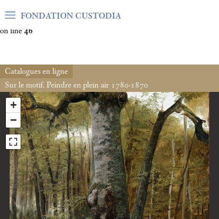
Warning
: Undefined array key "var_mode" in
FONDATION CUSTODIA
/home/clients/06cf3fb6db0bf3383064f508e4e3b220/sites/fond
on line
46
Catalogues en ligne
Sur le motif. Peindre en plein air 1780-1870
+
−