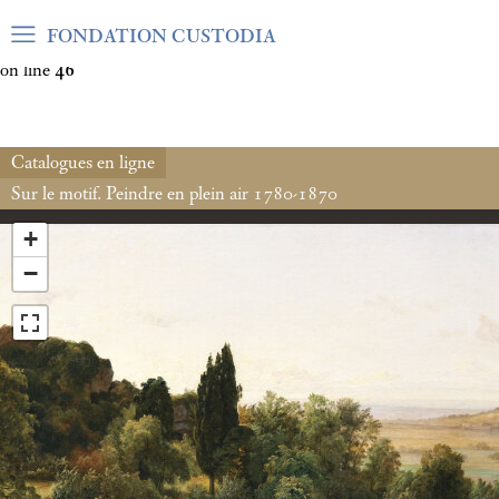
Warning
: Undefined array key "var_mode" in
FONDATION CUSTODIA
/home/clients/06cf3fb6db0bf3383064f508e4e3b220/sites/fond
on line
46
Catalogues en ligne
Sur le motif. Peindre en plein air 1780-1870
+
−