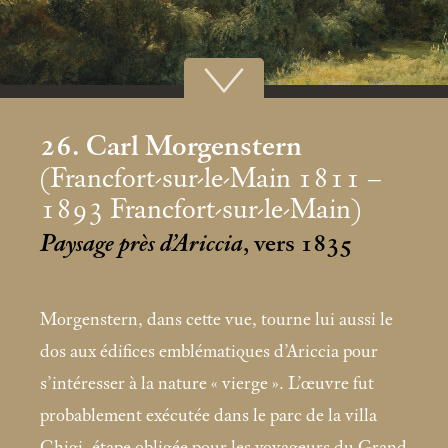
26. Carl Morgenstern
(Francfort-sur-le-Main 1811 –
1893 Francfort-sur-le-Main)
Paysage près d’Ariccia
, vers 1835
Morgenstern, dans cette vue, tourne lui aussi le
dos aux édifices emblématiques d’Ariccia pour
s’intéresser à la nature «
vierge
». L’œuvre fut
probablement exécutée dans le parc de la villa
Chigi, étape obligée pour les voyageurs du Grand