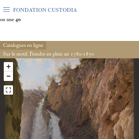
Warning
: Undefined array key "var_mode" in
FONDATION CUSTODIA
/home/clients/06cf3fb6db0bf3383064f508e4e3b220/sites/fond
on line
46
Catalogues en ligne
Sur le motif. Peindre en plein air 1780-1870
+
−