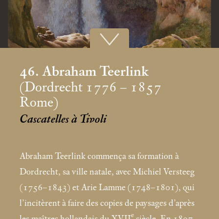
46. Abraham Teerlink
(Dordrecht 1776 – 1857
Rome)
Cascatelles à Tivoli
Abraham Teerlink commença sa formation à
Dordrecht, sa ville natale, avec Michiel Versteeg
(1756–1843) et Arie Lamme (1748–1801), qui
l’incitèrent à faire des copies de paysages d’après
e
les maîtres hollandais du XVII
siècle. En 1807,