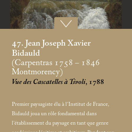
47. Jean Joseph Xavier
Bidauld
(Carpentras 1758 – 1846
Montmorency)
Vue des Cascatelles à Tivoli
, 1788
Premier paysagiste élu à l’Institut de France,
Bidauld joua un rôle fondamental dans
l’établissement du paysage en tant que genre