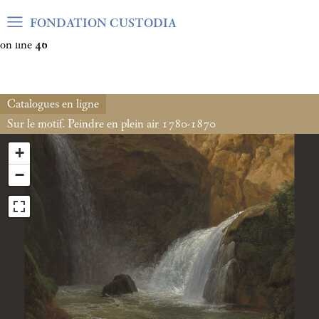
Warning
: Undefined array key "var_mode" in
FONDATION CUSTODIA
/home/clients/06cf3fb6db0bf3383064f508e4e3b220/sites/fond
on line
46
Catalogues en ligne
Sur le motif. Peindre en plein air 1780-1870
+
−