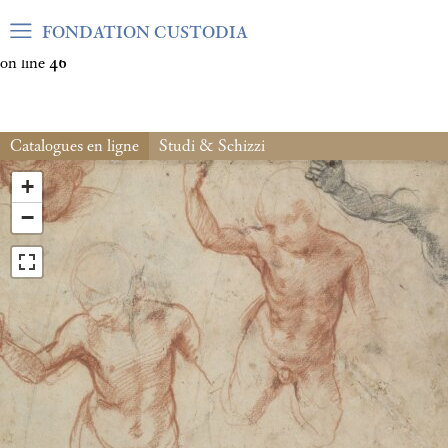
Warning
: Undefined array key "var_mode" in
FONDATION CUSTODIA
/home/clients/06cf3fb6db0bf3383064f508e4e3b220/sites/fond
on line
46
Catalogues en ligne
Studi & Schizzi
+
−