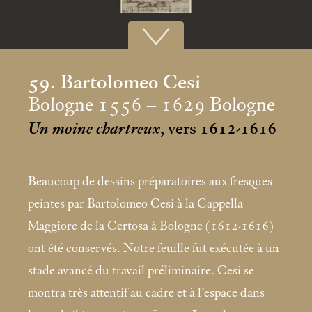
59. Bartolomeo Cesi
Bologne 1556 – 1629 Bologne
Un moine chartreux
, vers 1612-1616
Beaucoup de dessins préparatoires aux fresques
peintes par Bartolomeo Cesi à la Cappella
Maggiore de la Certosa à Bologne (1612-1616)
ont été conservés. Notre feuille fut exécutée à un
stade avancé du travail préliminaire. Cesi se
montra très attentif au cadre et à l’espace dans