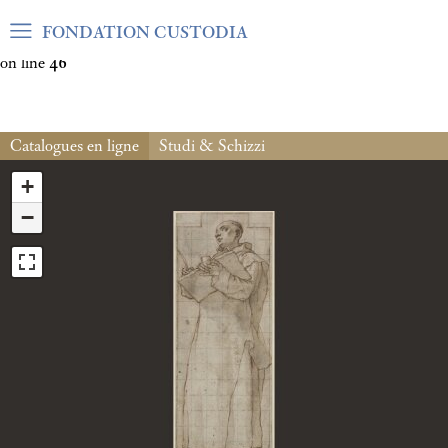
Warning
: Undefined array key "var_mode" in
FONDATION CUSTODIA
/home/clients/06cf3fb6db0bf3383064f508e4e3b220/sites/fond
on line
46
Catalogues en ligne
Studi & Schizzi
+
−