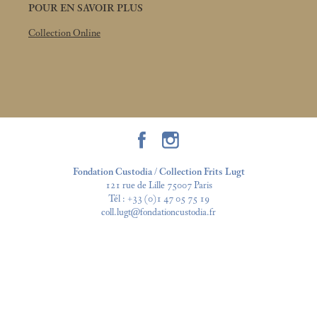
POUR EN SAVOIR PLUS
Collection Online
Fondation Custodia / Collection Frits Lugt
121 rue de Lille 75007 Paris
Tél :
+33 (0)1 47 05 75 19
coll.lugt@fondationcustodia.fr