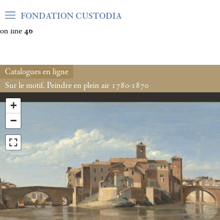
Warning
: Undefined array key "var_mode" in
FONDATION CUSTODIA
/home/clients/06cf3fb6db0bf3383064f508e4e3b220/sites/fond
on line
46
Catalogues en ligne
Sur le motif. Peindre en plein air 1780-1870
+
−