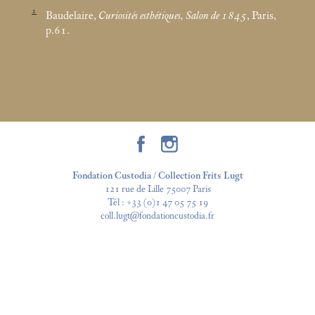
1
Baudelaire,
Curiosités esthétiques, Salon de 1845
, Paris,
p.61.
Fondation Custodia / Collection Frits Lugt
121 rue de Lille 75007 Paris
Tél :
+33 (0)1 47 05 75 19
coll.lugt@fondationcustodia.fr