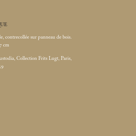
UE
le, contrecollée sur panneau de bois.
7
cm
todia, Collection Frits Lugt, Paris,
39