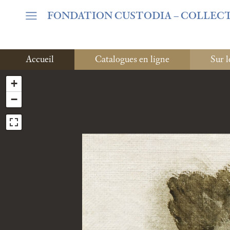
Warning
: Undefined array key "var_mode" in
/home/clients/06c
FONDATION CUSTODIA
– COLLEC
Accueil
Catalogues en ligne
Sur l
+
−