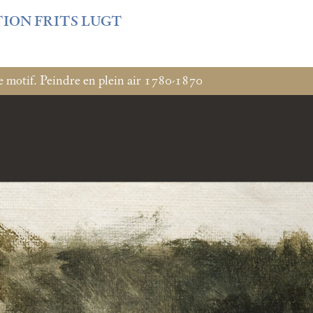
f3fb6db0bf3383064f508e4e3b220/sites/fondationcustodia.fr/
TION FRITS LUGT
e motif. Peindre en plein air 1780-1870