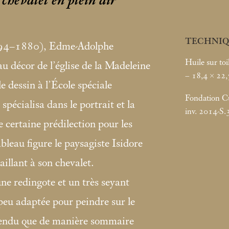
chevalet en plein air
TECHNIQ
794–1880), Edme-Adolphe
Huile sur toi
au décor de l’église de la Madeleine
– 18,4 × 22,
le dessin à l’École spéciale
Fondation Cus
 spécialisa dans le portrait et la
inv. 2014-S.
e certaine prédilection pour les
ableau figure le paysagiste Isidore
llant à son chevalet.
ne redingote et un très seyant
peu adaptée pour peindre sur le
 rendu que de manière sommaire