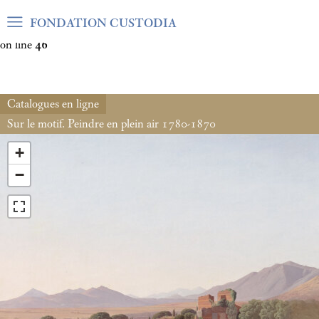
Warning
: Undefined array key "var_mode" in
FONDATION CUSTODIA
/home/clients/06cf3fb6db0bf3383064f508e4e3b220/sites/fond
on line
46
Catalogues en ligne
Sur le motif. Peindre en plein air 1780-1870
+
−