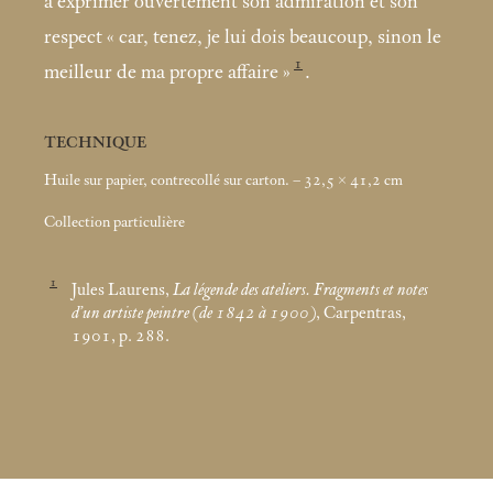
à exprimer ouvertement son admiration et son
respect «
car, tenez, je lui dois beaucoup, sinon le
1
meilleur de ma propre affaire
»
.
TECHNIQUE
Huile sur papier, contrecollé sur carton. – 32,5 × 41,2
cm
Collection particulière
1
Jules Laurens,
La légende des ateliers. Fragments et notes
d’un artiste peintre (de 1842 à 1900)
, Carpentras,
1901, p. 288.