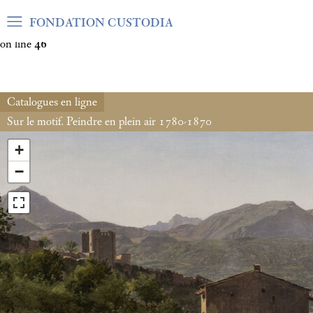
Warning
: Undefined array key "var_mode" in
FONDATION CUSTODIA
/home/clients/06cf3fb6db0bf3383064f508e4e3b220/sites/fond
on line
46
Catalogues en ligne
Sur le motif. Peindre en plein air 1780-1870
+
−