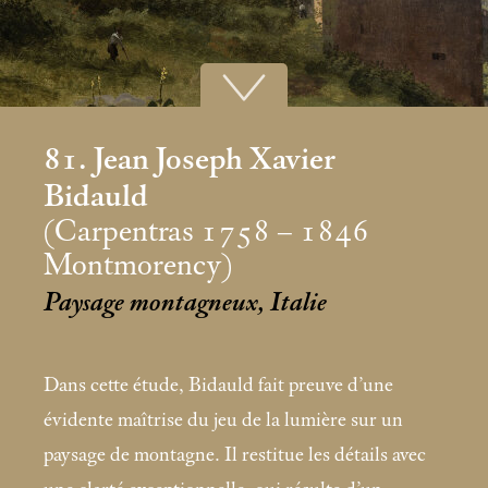
81. Jean Joseph Xavier
Bidauld
(Carpentras 1758 – 1846
Montmorency)
Paysage montagneux, Italie
Dans cette étude, Bidauld fait preuve d’une
évidente maîtrise du jeu de la lumière sur un
paysage de montagne. Il restitue les détails avec