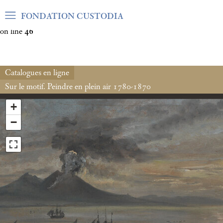
Warning
: Undefined array key "var_mode" in
FONDATION CUSTODIA
/home/clients/06cf3fb6db0bf3383064f508e4e3b220/sites/fond
on line
46
Catalogues en ligne
Sur le motif. Peindre en plein air 1780-1870
+
−