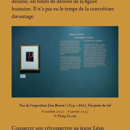
dessiné, un fonds de dessins de la figure
humaine. Il n’a pas eu le temps de la concrétiser
davantage.
Vue de l’exposition
Léon Bonvin (1834–1866). Une poésie du réel
8 octobre 2022 – 8 janvier 2023
© Philip Provily
Consacrer une rétrospective au jeune Léon