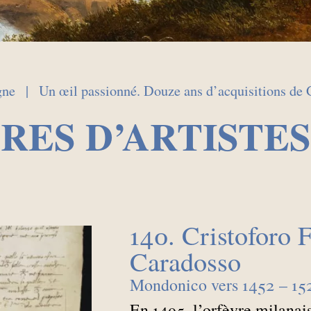
gne
Un œil passionné. Douze ans d’acquisitions de 
TRES D’ARTISTES
140. Cristoforo F
Caradosso
Mondonico vers 1452 – 1
En 1495, l’orfèvre milanai