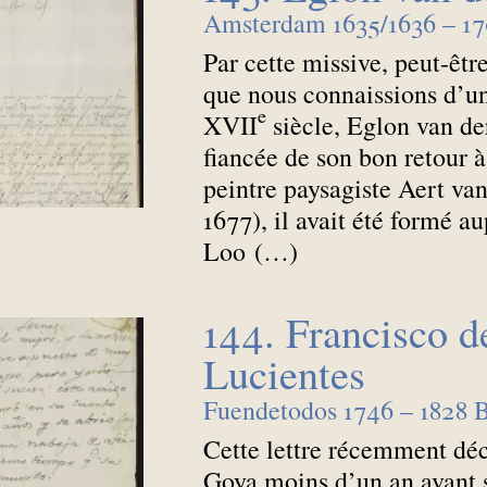
Amsterdam 1635/1636 – 17
Par cette missive, peut-êtr
que nous connaissions d’un
e
XVII
siècle, Eglon van de
fiancée de son bon retour 
peintre paysagiste Aert va
1677), il avait été formé a
Loo (…)
144. Francisco d
Lucientes
Fuendetodos 1746 – 1828 
Cette lettre récemment déc
Goya moins d’un an avant s