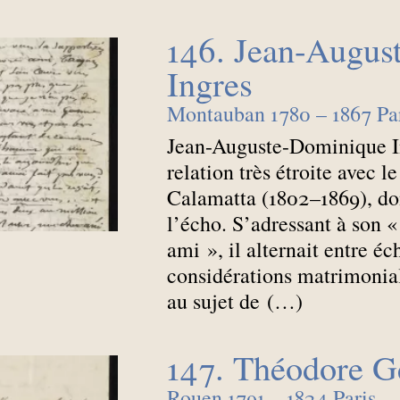
146. Jean-Augus
Ingres
Montauban 1780 – 1867 Pa
Jean-Auguste-Dominique In
relation très étroite avec l
Calamatta (1802–1869), dont
l’écho. S’adressant à son «
ami
», il alternait entre é
considérations matrimonia
au sujet de (…)
147. Théodore G
Rouen 1791 – 1824 Paris