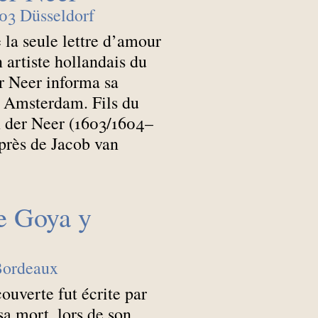
03 Düsseldorf
e la seule lettre d’amour
 artiste hollandais du
r Neer informa sa
à Amsterdam. Fils du
n der Neer (1603/1604–
uprès de Jacob van
e Goya y
Bordeaux
ouverte fut écrite par
a mort, lors de son