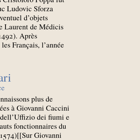
uc Ludovic Sforza
ventuel d’objets
de Laurent de Médicis
1492). Après
r les Français, l’année
ari
ce
nnaissons plus de
ssées à Giovanni Caccini
dell’Uffizio dei fiumi e
hauts fonctionnaires du
1574)[[Sur Giovanni