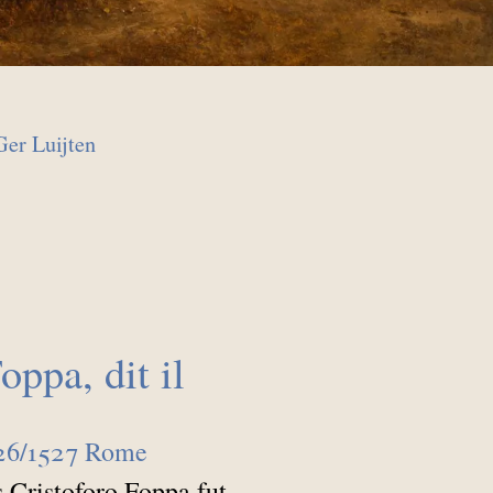
Ger Luijten
oppa, dit il
526/1527 Rome
s Cristoforo Foppa fut