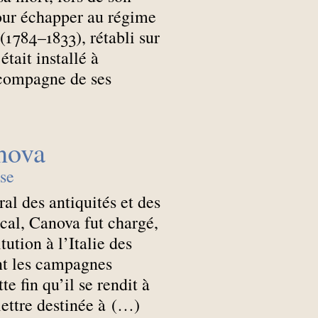
our échapper au régime
(1784–1833), rétabli sur
’était installé à
 compagne de ses
nova
se
al des antiquités et des
ical, Canova fut chargé,
tution à l’Italie des
nt les campagnes
e fin qu’il se rendit à
 lettre destinée à (…)