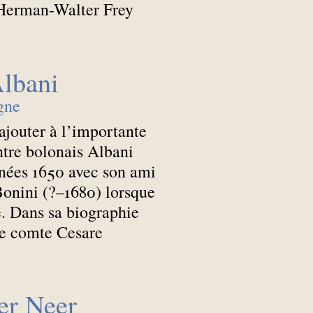
t Herman-Walter Frey
Albani
gne
’ajouter à l’importante
ntre bolonais Albani
nnées 1650 avec son ami
Bonini (?–1680) lorsque
e. Dans sa biographie
le comte Cesare
er Neer