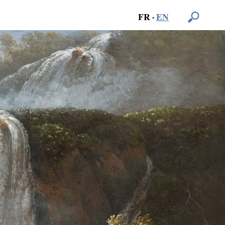
FR
·
EN