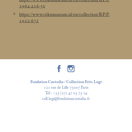
1964-216-50
.
2
https://www.rijksmuseum.nl/en/collection/RP-P-
1922-672
.
Fondation Custodia / Collection Frits Lugt
121 rue de Lille 75007 Paris
Tél :
+33 (0)1 47 05 75 19
coll.lugt@fondationcustodia.fr