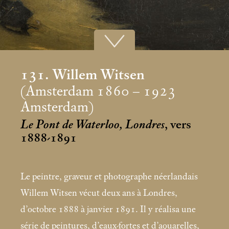
131. Willem Witsen
(Amsterdam 1860 – 1923
Amsterdam)
Le Pont de Waterloo, Londres
, vers
1888-1891
Le peintre, graveur et photographe néerlandais
Willem Witsen vécut deux ans à Londres,
d’octobre 1888 à janvier 1891. Il y réalisa une
série de peintures, d’eaux-fortes et d’aquarelles,