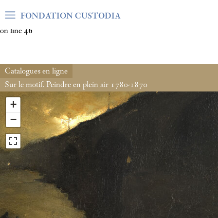
Warning
: Undefined array key "var_mode" in
FONDATION CUSTODIA
/home/clients/06cf3fb6db0bf3383064f508e4e3b220/sites/fond
on line
46
Catalogues en ligne
Sur le motif. Peindre en plein air 1780-1870
+
−