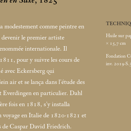
men en Saxe
, 1825
TECHNIQ
uta modestement comme peintre en
Huile sur pap
devenir le premier artiste
× 15,7
cm
renommée internationale. Il
Fondation Cus
1811, pour y suivre les cours de
inv. 2019-S.
tié avec Eckersberg qui
ein air et se lança dans l’étude des
t Everdingen en particulier. Dahl
re fois en 1818, s’y installa
n voyage en Italie de 1820-1821 et
es de Caspar David Friedrich.