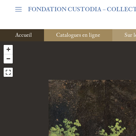
Warning
: Undefined array key "var_mode" in
/home/clients/06c
FONDATION CUSTODIA
– COLLEC
Accueil
Catalogues en ligne
Sur l
+
−