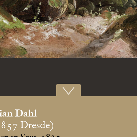
tian Dahl
1857 Dresde)