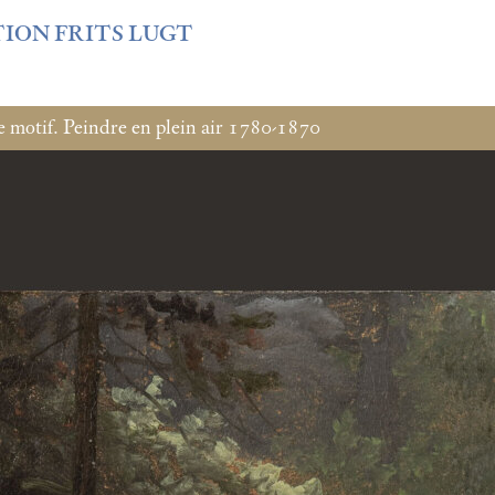
f3fb6db0bf3383064f508e4e3b220/sites/fondationcustodia.fr/
TION FRITS LUGT
e motif. Peindre en plein air 1780-1870