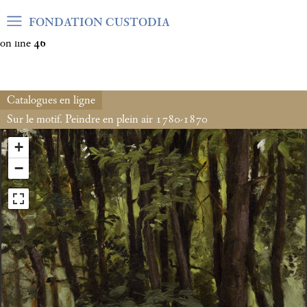
Warning
: Undefined array key "var_mode" in
FONDATION CUSTODIA
/home/clients/06cf3fb6db0bf3383064f508e4e3b220/sites/fond
on line
46
Catalogues en ligne
Sur le motif. Peindre en plein air 1780-1870
+
−