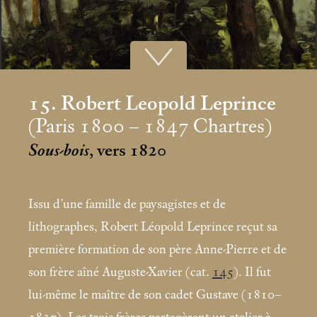
15. Robert Leopold Leprince
(Paris 1800 – 1847 Chartres)
Sous-bois
, vers 1820
Issu d’une famille de paysagistes et de
lithographes, Robert Léopold Leprince reçut sa
première formation de son père Anne-Pierre et de
son frère aîné Auguste-Xavier (cat.
145
). Il fut
lui-même le maître de son cadet Gustave (1810–