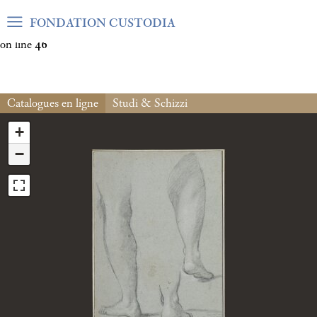
Warning
: Undefined array key "var_mode" in
FONDATION CUSTODIA
/home/clients/06cf3fb6db0bf3383064f508e4e3b220/sites/fond
on line
46
Catalogues en ligne
Studi & Schizzi
+
−