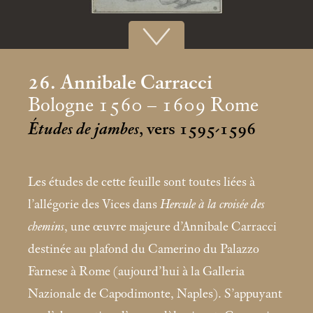
26. Annibale Carracci
Bologne 1560 – 1609 Rome
Études de jambes
, vers 1595-1596
Les études de cette feuille sont toutes liées à
l’allégorie des Vices dans
Hercule à la croisée des
chemins
, une œuvre majeure d’Annibale Carracci
destinée au plafond du Camerino du Palazzo
Farnese à Rome (aujourd’hui à la Galleria
Nazionale de Capodimonte, Naples). S’appuyant