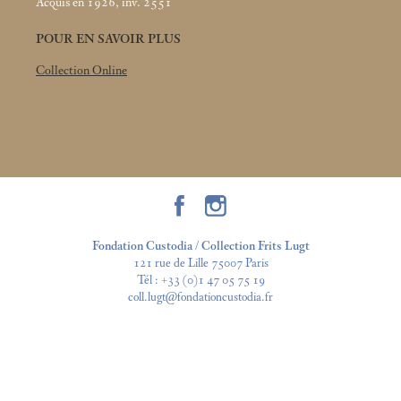
Acquis en 1926, inv. 2551
POUR EN SAVOIR PLUS
Collection Online
Fondation Custodia / Collection Frits Lugt
121 rue de Lille 75007 Paris
Tél :
+33 (0)1 47 05 75 19
coll.lugt@fondationcustodia.fr