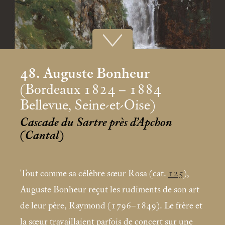
48. Auguste Bonheur
(Bordeaux 1824 – 1884
Bellevue, Seine-et-Oise)
Cascade du Sartre près d’Apchon
(Cantal)
Tout comme sa célèbre sœur Rosa (cat.
125
),
Auguste Bonheur reçut les rudiments de son art
de leur père, Raymond (1796–1849). Le frère et
la sœur travaillaient parfois de concert sur une