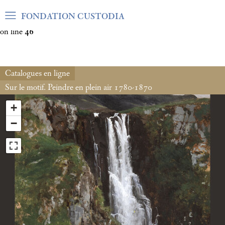
Warning
: Undefined array key "var_mode" in
FONDATION CUSTODIA
/home/clients/06cf3fb6db0bf3383064f508e4e3b220/sites/fond
on line
46
Catalogues en ligne
Sur le motif. Peindre en plein air 1780-1870
+
−