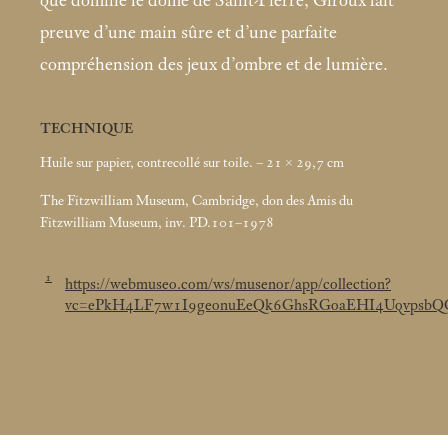
que domine le dôme de Saint-Pierre, Giroux fait
preuve d’une main sûre et d’une parfaite
compréhension des jeux d’ombre et de lumière.
TECHNIQUE
Huile sur papier, contrecollé sur toile. – 21 × 29,7
cm
The Fitzwilliam Museum, Cambridge, don des Amis du
Fitzwilliam Museum, inv. PD.101–1978
1
https://webmuseo.com/ws/musenor/app/collection?
vc=ePkH4LF7w1I9geonuEeQk6GhsRGoaEHI4Uqvpsb