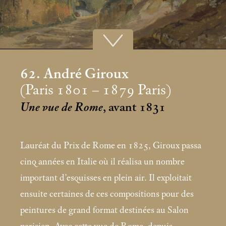
62. André Giroux
(Paris 1801 – 1879 Paris)
Une vue de Rome
, avant 1831
Lauréat du Prix de Rome en 1825, Giroux passa
cinq années en Italie où il réalisa un nombre
important d’esquisses en plein air. Il exploitait
ensuite certaines de ces compositions pour des
peintures de grand format destinées au Salon