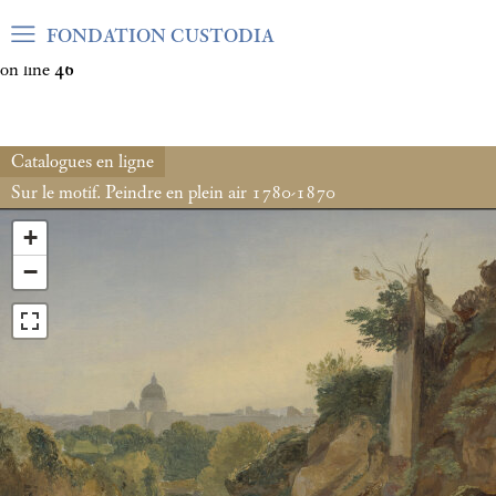
Warning
: Undefined array key "var_mode" in
FONDATION CUSTODIA
/home/clients/06cf3fb6db0bf3383064f508e4e3b220/sites/fond
on line
46
Catalogues en ligne
Sur le motif. Peindre en plein air 1780-1870
+
−