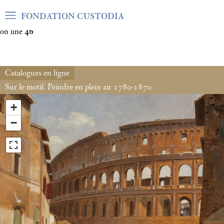
Warning
: Undefined array key "var_mode" in
FONDATION CUSTODIA
/home/clients/06cf3fb6db0bf3383064f508e4e3b220/sites/fond
on line
46
Catalogues en ligne
Sur le motif. Peindre en plein air 1780-1870
+
−