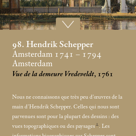
98. Hendrik Schepper
Amsterdam 1741 – 1794
Amsterdam
Vue de la demeure Vredeveldt
, 1761
Nous ne connaissons que très peu d’œuvres de la
main d’Hendrik Schepper. Celles qui nous sont
parvenues sont pour la plupart des dessins : des
1
vues topographiques ou des paysages
. Les
informations biographiques sur Schepper sont