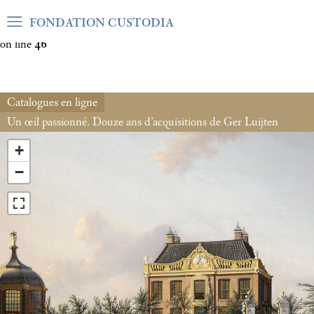
Warning
: Undefined array key "var_mode" in
FONDATION CUSTODIA
/home/clients/06cf3fb6db0bf3383064f508e4e3b220/sites/fond
on line
46
Catalogues en ligne
Un œil passionné. Douze ans d’acquisitions de Ger Luijten
+
−