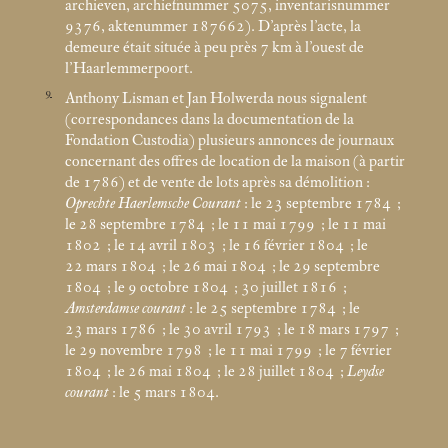
archieven, archiefnummer 5075, inventarisnummer
9376, aktenummer 187662). D’après l’acte, la
demeure était située à peu près 7 km à l’ouest de
l’Haarlemmerpoort.
9
Anthony Lisman et Jan Holwerda nous signalent
(correspondances dans la documentation de la
Fondation Custodia) plusieurs annonces de journaux
concernant des offres de location de la maison (à partir
de 1786) et de vente de lots après sa démolition :
Oprechte Haerlemsche Courant
: le 23 septembre 1784
;
le 28 septembre 1784
; le 11
mai 1799
; le 11
mai
1802
; le 14 avril 1803
; le 16 février 1804
; le
22
mars 1804
; le 26
mai 1804
; le 29 septembre
1804
; le 9 octobre 1804
; 30 juillet 1816
;
Amsterdamse courant
: le 25 septembre 1784
; le
23
mars 1786
; le 30 avril 1793
; le 18
mars 1797
;
le 29 novembre 1798
; le 11
mai 1799
; le 7 février
1804
; le 26
mai 1804
; le 28 juillet 1804
;
Leydse
courant
: le 5
mars 1804.