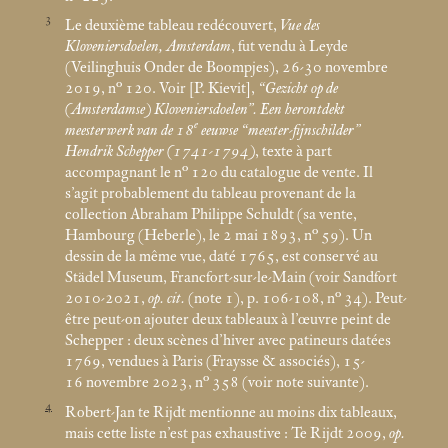
3
Le deuxième tableau redécouvert,
Vue des
Kloveniersdoelen, Amsterdam
, fut vendu à Leyde
(Veilinghuis Onder de Boompjes), 26-30 novembre
2019, n° 120. Voir [P. Kievit],
“Gezicht op de
(Amsterdamse) Kloveniersdoelen”. Een herontdekt
e
meesterwerk van de 18
eeuwse “meester-fijnschilder”
Hendrik Schepper (1741-1794)
, texte à part
accompagnant le n° 120 du catalogue de vente. Il
s’agit probablement du tableau provenant de la
collection Abraham Philippe Schuldt (sa vente,
Hambourg (Heberle), le 2
mai 1893, n° 59). Un
dessin de la même vue, daté 1765, est conservé au
Städel Museum, Francfort-sur-le-Main (voir Sandfort
2010-2021,
op. cit.
(note 1), p. 106-108, n° 34). Peut-
être peut-on ajouter deux tableaux à l’œuvre peint de
Schepper : deux scènes d’hiver avec patineurs datées
1769, vendues à Paris (Fraysse & associés), 15-
16 novembre 2023, n° 358 (voir note suivante).
4
Robert-Jan te Rijdt mentionne au moins dix tableaux,
mais cette liste n’est pas exhaustive : Te Rijdt 2009,
op.