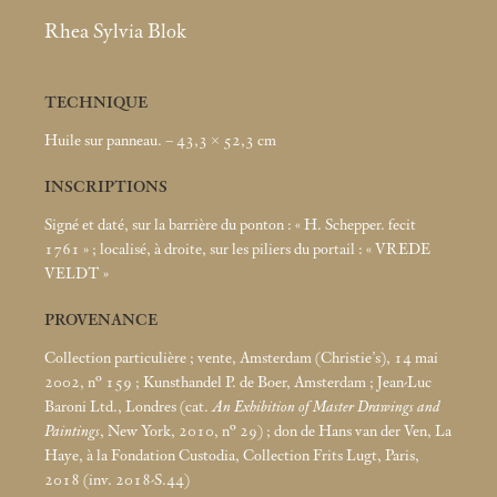
Rhea Sylvia Blok
TECHNIQUE
Huile sur panneau. – 43,3 × 52,3
cm
INSCRIPTIONS
Signé et daté, sur la barrière du ponton : «
H. Schepper. fecit
1761
»
; localisé, à droite, sur les piliers du portail : «
VREDE
VELDT
»
PROVENANCE
Collection particulière
; vente, Amsterdam (Christie’s), 14
mai
2002, n° 159
; Kunsthandel P. de Boer, Amsterdam
; Jean-Luc
Baroni Ltd., Londres (cat.
An Exhibition of Master Drawings and
Paintings
, New York, 2010, n° 29)
; don de Hans van der Ven, La
Haye, à la Fondation Custodia, Collection Frits Lugt, Paris,
2018 (inv. 2018-S.44)