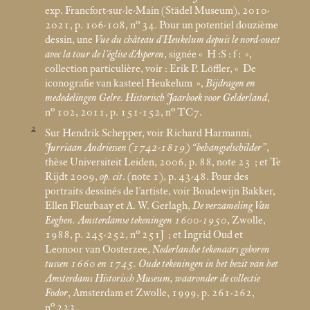
exp. Francfort-sur-le-Main (Städel Museum), 2010-
2021, p. 106-108, n° 34. Pour un potentiel douzième
dessin, une
Vue du château d’Heukelum depuis le nord-ouest
avec la tour de l’église d’Asperen
, signée «
H :S : f :
»,
collection particulière, voir : Erik P. Löffler, «
De
iconografie van kasteel Heukelum
»,
Bijdragen en
mededelingen Gelre. Historisch Jaarboek voor Gelderland
,
n° 102, 2011, p. 151-152, n° TC7.
2
Sur Hendrik Schepper, voir Richard Harmanni,
Jurriaan Andriessen (1742-1819) “behangselschilder”
,
thèse Universiteit Leiden, 2006, p. 88, note 23
; et Te
Rijdt 2009,
op. cit
. (note 1), p. 43-48. Pour des
portraits dessinés de l’artiste, voir Boudewijn Bakker,
Ellen Fleurbaay et A. W. Gerlagh,
De verzameling Van
Eeghen. Amsterdamse tekeningen 1600-1950
, Zwolle,
1988, p. 245-252, n° 251J
; et Ingrid Oud et
Leonoor van Oosterzee,
Nederlandse tekenaars geboren
tussen 1660 en 1745. Oude tekeningen in het bezit van het
Amsterdams Historisch Museum, waaronder de collectie
Fodor
, Amsterdam et Zwolle, 1999, p. 261-262,
n° 223.