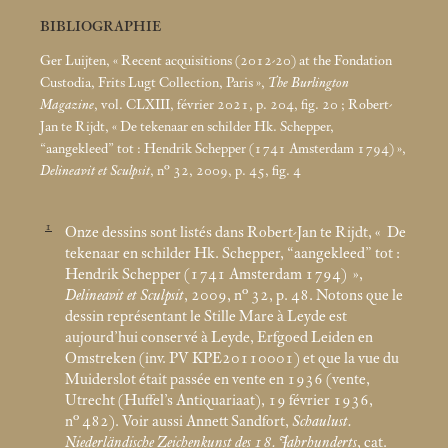
BIBLIOGRAPHIE
Ger Luijten, «
Recent acquisitions (2012-20) at the Fondation
Custodia, Frits Lugt Collection, Paris
»,
The Burlington
Magazine
, vol. CLXIII, février 2021, p. 204, fig. 20
; Robert-
Jan te Rijdt, «
De tekenaar en schilder Hk. Schepper,
“aangekleed” tot : Hendrik Schepper (1741 Amsterdam 1794)
»,
Delineavit et Sculpsit
, n° 32, 2009, p. 45, fig. 4
1
Onze dessins sont listés dans Robert-Jan te Rijdt, «
De
tekenaar en schilder Hk. Schepper, “aangekleed” tot :
Hendrik Schepper (1741 Amsterdam 1794)
»,
Delineavit et Sculpsit
, 2009, n° 32, p. 48. Notons que le
dessin représentant le Stille Mare à Leyde est
aujourd’hui conservé à Leyde, Erfgoed Leiden en
Omstreken (inv. PV KPE20110001) et que la vue du
Muiderslot était passée en vente en 1936 (vente,
Utrecht (Huffel’s Antiquariaat), 19 février 1936,
n° 482). Voir aussi Annett Sandfort,
Schaulust.
Niederländische Zeichenkunst des 18. Jahrhunderts
, cat.