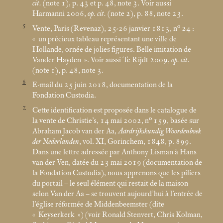
cit.
(note 1), p. 43 et p. 48, note 3. Voir aussi
Harmanni 2006,
op. cit.
(note 2), p. 88, note 23.
5
Vente, Paris (Revenaz), 25-26 janvier 1813, n° 24 :
«
un précieux tableau représentant une ville de
Hollande, ornée de jolies figures. Belle imitation de
Vander Hayden
». Voir aussi Te Rijdt 2009,
op. cit.
(note 1), p. 48, note 3.
6
E-mail du 25 juin 2018, documentation de la
Fondation Custodia.
7
Cette identification est proposée dans le catalogue de
la vente de Christie’s, 14
mai 2002, n° 159, basée sur
Abraham Jacob van der Aa,
Aardrijkskundig Woordenboek
der Nederlanden
, vol. XI, Gorinchem, 1848, p. 899.
Dans une lettre adressée par Anthony Lisman à Hans
van der Ven, datée du 23
mai 2019 (documentation de
la Fondation Custodia), nous apprenons que les piliers
du portail – le seul élément qui restait de la maison
selon Van der Aa – se trouvent aujourd’hui à l’entrée de
l’église réformée de Middenbeemster (dite
«
Keyserkerk
») (voir Ronald Stenvert, Chris Kolman,