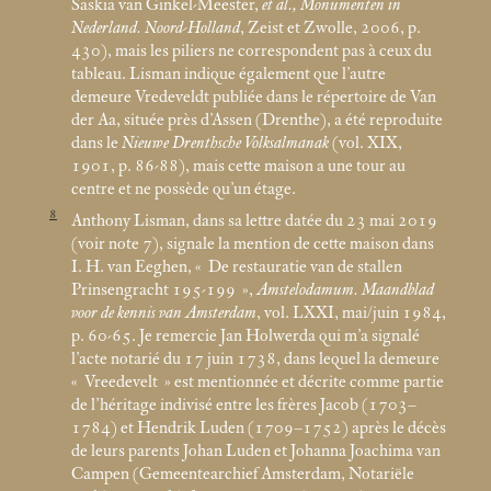
Saskia van Ginkel-Meester,
et al., Monumenten in
Nederland. Noord-Holland
, Zeist et Zwolle, 2006, p.
430), mais les piliers ne correspondent pas à ceux du
tableau. Lisman indique également que l’autre
demeure Vredeveldt publiée dans le répertoire de Van
der Aa, située près d’Assen (Drenthe), a été reproduite
dans le
Nieuwe Drenthsche Volksalmanak
(vol. XIX,
1901, p. 86-88), mais cette maison a une tour au
centre et ne possède qu’un étage.
8
Anthony Lisman, dans sa lettre datée du 23
mai 2019
(voir note 7), signale la mention de cette maison dans
I. H. van Eeghen, «
De restauratie van de stallen
Prinsengracht 195-199
»,
Amstelodamum. Maandblad
voor de kennis van Amsterdam
, vol. LXXI, mai/juin 1984,
p. 60-65. Je remercie Jan Holwerda qui m’a signalé
l’acte notarié du 17 juin 1738, dans lequel la demeure
«
Vreedevelt
» est mentionnée et décrite comme partie
de l’héritage indivisé entre les frères Jacob (1703–
1784) et Hendrik Luden (1709–1752) après le décès
de leurs parents Johan Luden et Johanna Joachima van
Campen (Gemeentearchief Amsterdam, Notariële