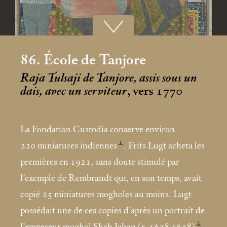
86. École de Tanjore
Raja Tulsaji de Tanjore, assis sous un
dais, avec un serviteur
, vers 1770
La Fondation Custodia conserve environ
1
220
miniatures indiennes
. Frits Lugt acheta les
premières en 1921, sans doute stimulé par
l’exemple de Rembrandt qui, en son temps, avait
copié 25
miniatures mogholes au moins. Lugt
possédait une de ces copies d’après un portrait de
2
l’empereur moghol Shah Jahan (r. 1628-1658)
.