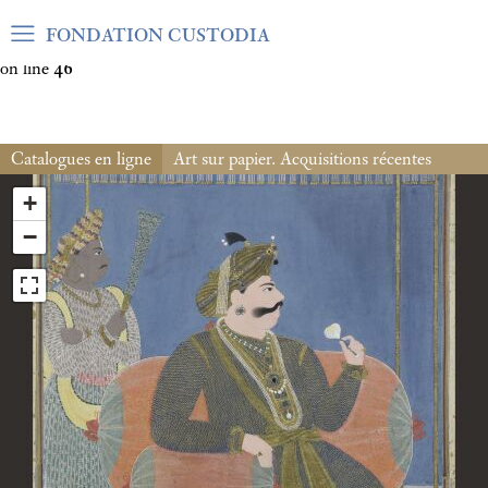
Warning
: Undefined array key "var_mode" in
FONDATION CUSTODIA
/home/clients/06cf3fb6db0bf3383064f508e4e3b220/sites/fond
on line
46
Catalogues en ligne
Art sur papier. Acquisitions récentes
+
−