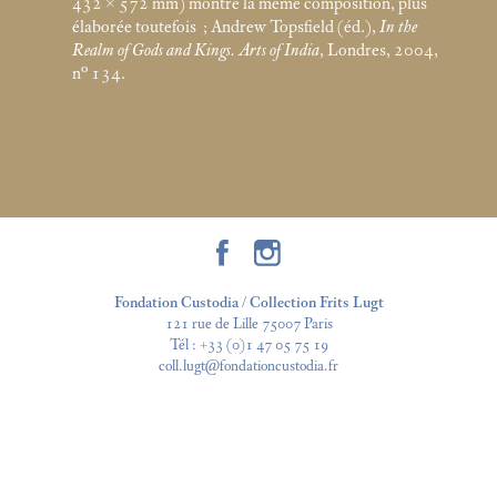
432 × 572
mm) montre la même composition, plus
élaborée toutefois
; Andrew Topsfield (éd.),
In the
Realm of Gods and Kings. Arts of India
, Londres, 2004,
n° 134.
Fondation Custodia / Collection Frits Lugt
121 rue de Lille 75007 Paris
Tél :
+33 (0)1 47 05 75 19
coll.lugt@fondationcustodia.fr