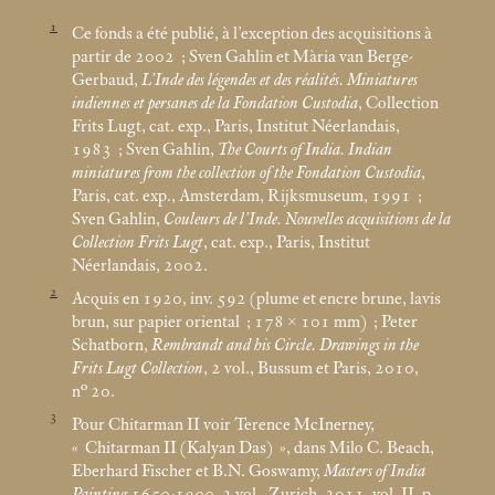
1
Ce fonds a été publié, à l’exception des acquisitions à
partir de 2002
; Sven Gahlin et Mària van Berge-
Gerbaud,
L’Inde des légendes et des réalités. Miniatures
indiennes et persanes de la Fondation Custodia
, Collection
Frits Lugt, cat. exp., Paris, Institut Néerlandais,
1983
; Sven Gahlin,
The Courts of India. Indian
miniatures from the collection of the Fondation Custodia
,
Paris, cat. exp., Amsterdam, Rijksmuseum, 1991
;
Sven Gahlin,
Couleurs de l’Inde. Nouvelles acquisitions de la
Collection Frits Lugt
, cat. exp., Paris, Institut
Néerlandais, 2002.
2
Acquis en 1920, inv. 592 (plume et encre brune, lavis
brun, sur papier oriental
; 178 × 101
mm)
; Peter
Schatborn,
Rembrandt and his Circle. Drawings in the
Frits Lugt Collection
, 2 vol., Bussum et Paris, 2010,
n° 20.
3
Pour Chitarman II voir Terence McInerney,
«
Chitarman II (Kalyan Das)
», dans Milo C. Beach,
Eberhard Fischer et B.N. Goswamy,
Masters of India
Painting,1650-1900
, 2 vol., Zurich, 2011, vol. II, p.