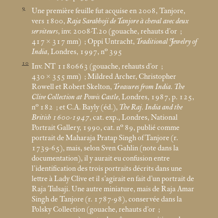
9
Une première feuille fut acquise en 2008, Tanjore,
vers 1800,
Raja Sarabhoji de Tanjore à cheval avec deux
serviteurs
, inv. 2008-T.20 (gouache, rehauts d’or
;
417 × 317
mm)
; Oppi Untracht,
Traditional Jewelry of
India
, Londres, 1997, n° 395
10
Inv. NT 1180663 (gouache, rehauts d’or
;
430 × 355
mm)
; Mildred Archer, Christopher
Rowell et Robert Skelton,
Treasures from India. The
Clive Collection at Powis Castle
, Londres, 1987, p. 125,
n° 182
; et C.A. Bayly (éd.),
The Raj. India and the
British 1600-1947
, cat. exp., Londres, National
Portrait Gallery, 1990, cat. n° 89, publié comme
portrait de Maharaja Pratap Singh of Tanjore (r.
1739-65), mais, selon Sven Gahlin (note dans la
documentation), il y aurait eu confusion entre
l’identification des trois portraits décrits dans une
lettre à Lady Clive et il s’agirait en fait d’un portrait de
Raja Tulsaji. Une autre miniature, mais de Raja Amar
Singh de Tanjore (r. 1787-98), conservée dans la
Polsky Collection (gouache, rehauts d’or
;