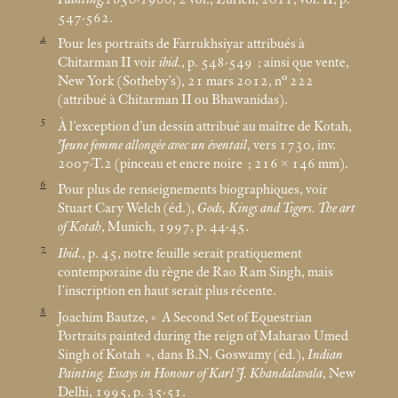
547-562.
4
Pour les portraits de Farrukhsiyar attribués à
Chitarman II voir
ibid.
, p. 548-549
; ainsi que vente,
New York (Sotheby’s), 21
mars 2012, n° 222
(attribué à Chitarman II ou Bhawanidas).
5
À l’exception d’un dessin attribué au maître de Kotah,
Jeune femme allongée avec un éventail
, vers 1730, inv.
2007-T.2 (pinceau et encre noire
; 216 × 146
mm).
6
Pour plus de renseignements biographiques, voir
Stuart Cary Welch (éd.),
Gods, Kings and Tigers. The art
of Kotah
, Munich, 1997, p. 44-45.
7
Ibid.
, p. 45, notre feuille serait pratiquement
contemporaine du règne de Rao Ram Singh, mais
l’inscription en haut serait plus récente.
8
Joachim Bautze, «
A Second Set of Equestrian
Portraits painted during the reign of Maharao Umed
Singh of Kotah
», dans B.N. Goswamy (éd.),
Indian
Painting. Essays in Honour of Karl J. Khandalavala
, New
Delhi, 1995, p. 35-51.